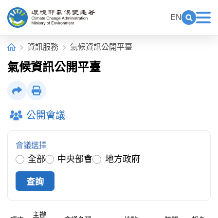
中央內容區塊[快捷鍵Alt+C]
:::
EN
展開關鍵
展
環境部氣候變遷署全球資訊網
:::
首頁
資訊服務
氣候資訊公開平臺
氣候資訊公開平臺
社群分享
列印
公開會議
會議選擇
全部
中央部會
地方政府
主辦