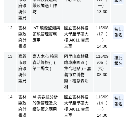
報名
府環
緩及調適工作
一）
境保
坊
13:30
護局
12
雲林
IoT 能源監測與
國立雲林科技
115/08
按此
縣政
節能管理實務
大學產學研大
/17（
報名
府計
應用
樓 AI011 雲集
一）
畫處
三室
14:00
13
嘉義
嘉人木心 檜意
阿里山森林鐵
115/09
按此
市政
森活綠旅行 (
路車庫園區 (
/05（
報名
府環
第二場次 )
集合地點 )、嘉
六）
境保
義市立博物
08:30
護局
館、檜意森活
村
14
雲林
AI 與數據分析
國立雲林科技
115/09
按此
縣政
於碳管理及永
大學產學研大
/14（
報名
府計
續決策之應用
樓 AI011 雲集
一）
畫處
三室
14:00