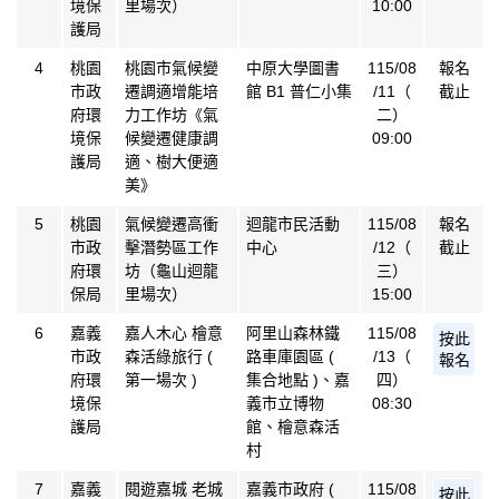
境保
里場次）
10:00
護局
4
桃園
桃園市氣候變
中原大學圖書
115/08
報名
市政
遷調適增能培
館 B1 普仁小集
/11（
截止
府環
力工作坊《氣
二）
境保
候變遷健康調
09:00
護局
適、樹大便適
美》
5
桃園
氣候變遷高衝
迴龍市民活動
115/08
報名
市政
擊潛勢區工作
中心
/12（
截止
府環
坊（龜山迴龍
三）
保局
里場次）
15:00
6
嘉義
嘉人木心 檜意
阿里山森林鐵
115/08
按此
市政
森活綠旅行 (
路車庫園區 (
/13（
報名
府環
第一場次 )
集合地點 )、嘉
四）
境保
義市立博物
08:30
護局
館、檜意森活
村
7
嘉義
閱遊嘉城 老城
嘉義市政府 (
115/08
按此