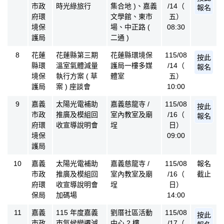
市政
時光綠旅行
集合地 )、嘉義
/14（
報名
府環
文學館、東市
五）
境保
場、中正路 (
08:30
護局
二通 )
8
花蓮
花蓮縣第三期
花蓮縣環境保
115/08
按此
縣環
溫室氣體減量
護局一樓多媒
/14（
報名
境保
執行方案 ( 草
體室
五）
護局
案 ) 座談會
10:00
9
嘉義
太陽光電補助
嘉義慈龍寺 /
115/08
按此
市政
推廣及模組回
室內教室及廟
/16（
報名
府環
收宣導說明會
埕
日）
境保
09:00
護局
10
嘉義
太陽光電補助
嘉義慈龍寺 /
115/08
報名
市政
推廣及模組回
室內教室及廟
/16（
截止
府環
收宣導說明會
埕
日）
保局
加碼場
14:00
11
嘉義
115 年度嘉義
劉厝社區活動
115/08
按此
市政
市氣候變遷減
中心 2 樓
/17（