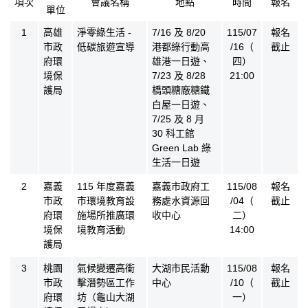
項次
會議名稱
地點
時間
報名
單位
氣候法公眾參與會議公告
1
高雄
淨零綠生活 -
7/16 及 8/20
115/07
報名
市政
低碳旅遊宣導
港都綠行動高
/16（
截止
府環
雄港一日遊、
四）
境保
7/23 及 8/28
21:00
護局
橋頭糖廠糖鐵
白屋一日遊、
7/25 及 8 月
30 科工館
Green Lab 綠
生活一日遊
2
嘉義
115 年度嘉義
嘉義市政府工
115/08
報名
市政
市環境教育設
務處水資源回
/04（
截止
府環
施場所推廣環
收中心
二）
境保
境教育活動
14:00
護局
3
桃園
氣候變遷高衝
大湖市民活動
115/08
報名
市政
擊潛勢區工作
中心
/10（
截止
府環
坊（龜山大湖
一）